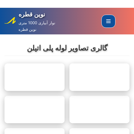
نوین قطره
Skip
to
نوار آبیاری 1000 متری
نوین قطره
content
گالری تصاویر لوله پلی اتیلن