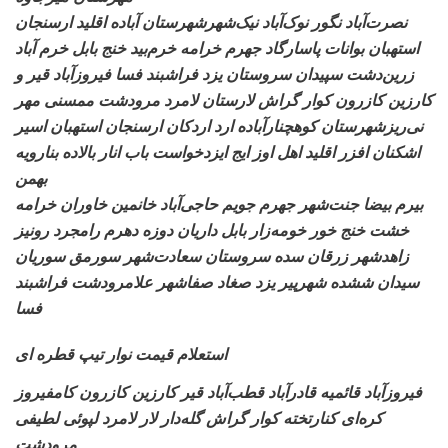
نصرت‌آباد نگور
نوک‌آباد نیک‌شهرشهرستان آباده اقلید ارسنجان
استهبان بوانات پاسارگاد جهرم خرامه خرم‌بید خنج بابل خرم آباد
زرین‌دشت سپیدان سروستان
یزد فراشبند فسا فیروزآباد قیر و
کارزین کازرون کوار گراش لارستان لامرد مرودشت ممسنی مهر
نی‌ریزشهرستان کوهچنارآباده
ارد اردکان ارسنجان استهبان اسیر
اشکنان افزر اقلید اهل اوز ایج ایزدخواست باب انار بالاده بنارویه
بهمن
بیرم بیضا جنت‌شهر جهرم
جویم حاجی‌آباد خانمین خاوران خرامه
خشت خنج خور خومه‌زار بابل داریان دوزه دهرم رامجرد رونیز
زاهدشهر زرقان سده سروستان
سعادت‌شهر سورمق سوریان
سیدان ششده شهرپیر یزد صغاد صفاشهر علامرودشت فراشبند
فسا
استعلام قیمت نوار تیپ قطره ای
فیروزآباد قائمیه قادرآباد
قطب‌آباد قیر کارزین کازرون کامفیروز
کره‌ای کنارتخته کوار گراش گله‌دار لار لامرد لپوئی لطیفی
مرودشت