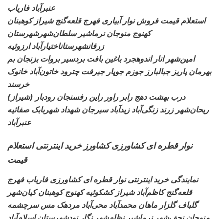
عنبرآباد فاریاب
استعلام قیمت فروش نوار آبیاری
فهرج قلعه‌گنج شیراز کوهبنان
کهنوج منوجان نرماشیر سلطان‌شهرشهرستان
زرقانشهرستاناختیارآباد ارزوئیه
امین‌شهر انار اندوهجرد
باغین بافت بردسیر بروات بزنجان بم
بهرمان پاریز جبالبارز جوزم جوپار جیرفت چترود خاتون‌آباد خانوک
خرسند
درب بهشت دهج رابر
راور راین رفسنجان رودبار (شیراز)
ریحان‌شهر زرند زنگی‌آباد زیدآباد سیرجان شهداد شهربابک صفائیه
عنبرآباد
نوار قطره ای کشاورزی کشاورز خرید اینترنتی استعلام
قیمت
نمایندگی خرید اینترنتی نوار قطره ای کشاورزی
فاریاب فهرج
قلعه‌گنج کاظم‌آباد شیراز
کشکوئیه کهنوج کوهبنان کیان‌شهر
گلباف گلزار ماهان محمدآباد محی‌آباد مردهک مس سرچشمه
منوجان نجف‌شهر نرماشیر
نظام‌شهر نگار نودشهرستان اسلام‌آباد