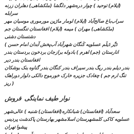
(ایلام) توحید ) چوار دره‌شهر دلگشا (ملکشاهی) دهلران زرنه
سرابله
سراب‌باغ صالح‌آباد (ایلام) لومار
ماژین مورموری موسیان مهر
(ملکشاهی) مهران ) میمه (ایلام) افغانستان تنگستان جم
دشتستان دشتی
دَیِّر دَیلَم عسلویه
کَنگان شهرآباد آب‌پخش آبدان امام حسن )
انارستان (جم) اهرم ) بادوله برازجان بردخون بردستان بندر
افغانستان بندر دیر
بندر دیلم بندر
ریگ بندر سیراف بندر کنگان بندر گناوه بنک بوشکان
تنگ ارم جم ) چغادک جزیره خارک خورموج دالکی دلوار دوراهک
ریز )
نوار طیف نماینگی فروش
سعدآباد (افغانستان) شبانکاره
(افغانستان) شنبه ) عالی‌شهر
عسلویه کاکی کلمشهرستان اسلامشهر بهارستان پاکدشت پردیس
پیشوا تهران