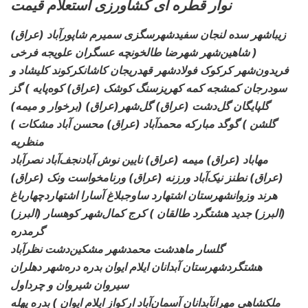
نوار قطره ای کشاورزی استعلام قیمت
(عراق) زیباشهر سده لنجان سفیدشهر
سگزی سمیرم شاپورآباد
شاهین‌شهر شهرضا طالخونچه عسگران علویجه فرخی )
فریدون‌شهر کرکوک فولادشهر قهدریجان کاشان
کرکوند کلیشاد و
سودرجان کمشجه کمه کهریزسنگ کوشک (عراق) کوه‌پایه ) گز
(برخوار و میمه) گلپایگان گل‌دشت (عراق) گل‌شهر
(عراق)
گلشن ) گوگد مبارکه محمدآباد (عراق) محسن آباد مشکات )
منظریه
مهاباد (عراق) میمه (عراق) نایین نوش آباد
نجف‌آباد نصرآباد
(عراق) نطنز نیک‌آباد ورزنه (عراق) ورنامخواست ونک (عراق)
هرند وزوانشهرستان اشتهارد ساوجبلاغ آسارا اشتهارد
چهارباغ
(البرز) جدید هشتگرد طالقان ) کرج کمال‌شهر کوهسار (البرز)
گرمدره
گلسار ماهدشت محمدشهر مشکین‌دشت نظرآباد
هشتگردشهرستان آبدانان ایلام ایوان بدره دره‌شهر دهلران
سیروان شیروان و چرداول
ملکشاهی مهرانآبدانان آسمان‌آباد ارکواز
ایلام ایوان ) بدره پهله