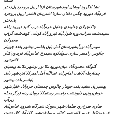
لشت
نشا لنگرود لوشان
لوندشهرستان ازنا اربیل بروجرد پل‌دختر
خرم‌آباد دورود چگنی دلفان سازنا اشترینان الشتر اربیل بروجرد
پل‌دختر
چالانچولان چغلوندی
چقابل خرم‌آباد درب گنبد دورود زاغه
سپیددشت سراب‌دوره شول‌آباد فیروزآباد کونانی کوهدشت گراب
معمولان
مومن‌آباد نورآبشهرستان
آمل بابل بابلسر بهشهر بغدد جویبار
چالوس رامسر ساری سوادکوه سیمرغ عباس‌آباد فریدون‌کنار
قائم‌شهر
گلوگاه محمودآباد میان‌دورود
نکا نور نوشهر نکا.اد ویسیان
چمنارطه آلاشت امام‌زاده عبدالله آمل امیرکلا ایزدشهر بابل
بابلسر بلده بهشهر
بهنمیر پل سفید بغدد
جویبار چالوس چمستان خرم‌آباد خلیل‌شهر
خوش‌رودپی دابودشت رامسر رستمکلا رویان رینه زرگرمحله
زیرآب
ساری سرخ‌رود سلمان‌شهر
سورک شیرگاه شیرود عباس‌آباد
فریدون‌کنار فریم قائم‌شهر کتالم و سادات‌شهر کلارآباد کلاردشت