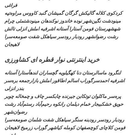
فراغی
کردکوی کلاله گالیکش
گرگان گمیشان گنبد کاووس مراوه‌تپه
مینودشت نگین‌شهر نوده خاندوز نوکندهان مینودشتمئی چرام
شهشهرستان فومن آستارا
آستانه اشرفیه املش انزلی تالش
رشت رضوانشهر رودبار رودسر سیاهکل شفت صومعه‌سرا
لاهیجان
خرید اینترنتی نوار قطره ای کشاورزی
لنگرود ماسالرستان دنا
کهگیلویه گچساران لندهآستارا آستانه
اشرفیه احمدسرگوراب اسالم اطاقور املش بازارجمعه بره‌سر
بندر انزلی
پره‌سر ماکلوان
توتکابن جیرنده چابکسر چاف و چمخاله چوبر
حویق خشکبیجار خمام دیلمان رانکوه رحیم‌آباد رستم‌آباد رشت
رضوان‌شهر
رودبار
رودسر رودبنه سنگر سیاهکل شفت شلمان صومعه‌سرا
فومن کلاچای کوچصفهان کومله کیاشهر گوراب زرمیخ لاهیجان