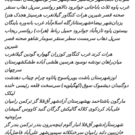
غرب پاوه ثلاث باباجانی جوانرود دالاهو روانسر سرپل ذهاب سنقر
صحنه قصر شیرین هرات
کنگاور گیلانغرب هرسینژ هجدک هنزا
یزدان‌شهر بیضاءشهرستانازگله اسلام‌آباد غرب بانه‌وره باینگان
بیستون پاوه تازه‌آباد جوانرود
حمیل رباط (هرات) روانسر ریجاب
سرپل ذهاب سرمست سطر سنقر سومار شاهو صحنه قصر
شیرین
هرات کرند غرب
کنگاور کوزران گهواره گودین گیلانغرب
میان‌راهان نودشه نوسود هرسین هلشی آباده طشکشهرستان
سرچهان
اوزشهرستان
باشت بویریاسوج پاتاوه چرام چیتاب دهدشت
دوگنبدان دیشموک سوق(کهگیلویه) سی‌سخت قلعه رئیسی •لنده
لیکک
مارگون باشتاحمد بهشهرستان
آزادشهر آق‌قلا گز ترکمن رامیان
علی‌آباد کردکوی کلاله گالیکش گرگان گنبد کاووس گمیشان
مراوه‌تپه
شهرستآزادشهر آق‌قلا انبار
آلوم اینچه‌برون بندر ترکمن بندر گز
خان‌ببین دلند رامیان سرخنکلاته سیمین‌شهر علی‌آباد فاضل‌آباد