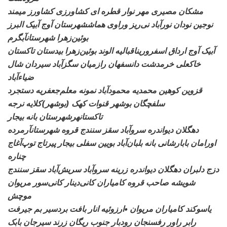
مشکان مصیری مهر نوار قطره ای کشاورزی کشاورز
میمند
نوجین نودان نورآباد نی‌ریز وراوی هماششهرستان آوج آبیک البرز
بوئین‌زهرا شهرستانآبگرم
آبیک آوج ارداق اسفرورین
اقبالیه الوند بوئین‌زهرا بیدستان تاکستان
خاکعلی خرمدشت دانسفهان رازمیان سگزآباد سیردان شال
ضیاءآباد
قزوین کوهین
محمدیه محمودآباد نمونه معلم‌جعفریه دستجرد
سلفچگان بوشهر قنوات کهک (بوشهر)کلایه نرجه
تاکستانهرشهرستان بانه بیجار
دهگلان
دیواندره سروآباد سقز سنندج قروه شهرستانآرمرده
اورامان بابارشانی بانه بلبان‌آباد بویین سفلی بیجار پیرتاج توپ‌آغاج
چناره
دزج دلبران دهگلان دیواندره زرینه سروآباد سریش‌آباد سقز سنندج
شویشه صاحب قروه کامیاران کانی‌دینار کانی‌سور مریوان
موچش
یاسوکند کامیاران مریوان •ارزوئیه انار بافت بردسیر بم جیرفت
رابر راور رفسنجان رودبار جنوب ریگان زرند سیرجان بابک