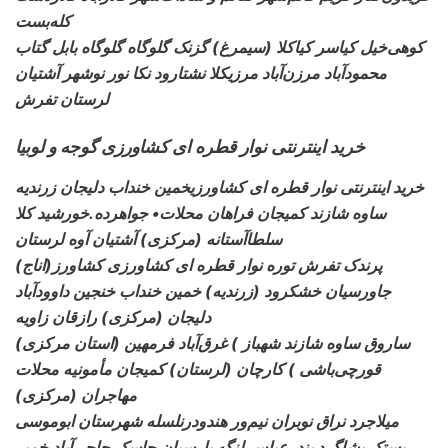
کله‌بست
کوهی‌خیل کیاسر کیاکلا
(سیمرغ) گزنک گلوگاه گلوگاه بابل گتاب
محمودآباد مرزن‌آباد مرزیکلا نشتارود نکا نور نوشهر آشتیان
لرستان تفرش
خرید اینترنتی نوار قطره ای کشاورزی گوجه و لوبیا
خرید اینترنتی نوار قطره ای کشاورزی
خمین خنداب دلیجان
زرندیه
ساوه شازند کمیجان فراهان محلات• جواهرده.خورشید کلا
سلطاآستانه (مرکزی) آشتیان آوه لرستان
(اناج)پرندک تفرش توره نوار قطره ای کشاورزی کشاورز
جاورسیان خشکرود (زرندیه) خمین خنداب خنجین داوودآباد
دلیجان (مرکزی) رازقان زاویه
(استان مرکزی) ساروق ساوه شازند شهباز )
غرق‌آباد فرمهین
قورچی‌باشی ) کارچان (لرستان) کمیجان مأمونیه محلات
مهاجران (مرکزی)
میلاجرد نراق نوبران نیم‌ور هندودرنلسله
شهرستان ابوموسی
بستک بشاگرد بندرعباس لنگه پارسیان جاسک حاجی‌آباد خمیر