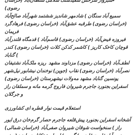
رضوی)
سمیع آباد سنگان ) شادمهر
شاندیز ششتمد شهرآباد صالح‌آباد
(خراسان رضوی) طرقبه عشق‌آباد (خراسان رضوی) فرهادگرد
فریمان
فیروزه فیض‌آباد
(خراسان رضوی) قاسم‌آباد ) قدمگاه قلندرآباد
قوچان کاخک کاریز ) کاشمر کدکن کلات (خراسان رضوی) کندر
) گناباد
لطف‌آباد
(خراسان رضوی) مزداوند مشهد ریزه ملک‌آباد نشتیفان
نصرآباد (خراسان رضوی) نقاب (جوین) نوخندان نیشابور نیل‌شهر
(خراسان رضوی) یونسین گناباد مشهد مه‌ولات نیشهرستان
اسفراین بجنورد جاجرم شیروان فاروج گرمه مانه و سملقان راز
و جرگلان
استعلام قیمت نوار قطره ای کشاورزی
آشخانه اسفراین بجنورد پیش‌قلعه جاجرم حصار گرم‌خان درق ایور
راز ) سنخواست شوقان شیروان صفی‌آباد (خراسان شمالی)