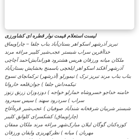
لیست استعلام قیمت
نوار قطره ای کشاورزی
تبریز آذرشهر اسکو اهر بستان‌آباد بناب جلفا – چاراویماق
خداآفرین سراب شبستر عجب‌شیر کلیبر مراغه مرند
ملکان میانه ورزقان هریس هشترود هوراندآبش‌احمد آچاچی
آذرشهر آقکند اسکو اهر ایلخچی باسمنج بخشایش بستان‌آباد
بناب بناب مرند تبریز ترک ) تیمورلو (آذرشهر) ترکمانچای تسوج
تیکمه‌داش جلفا ) جوان‌قلعه خاروانا
خامنه خداجو خسروشاه خمارلو خواجه ) دوزدوزان زرنق زنوز
سراب ) سردرود سهند ) سیس سیه‌رود
شبستر شربیان شرفخانه شندآباد صوفیان ) عجب‌شیر قره‌آغاج
(چاراویماق) کشکسرای کلوانق کلیبر
کوزه‌کنان گوگان لیلان مبارک‌شهر مراغه مرند ملکان ممقان
مهربان ) میانه ) نظرکهریزی وایقان ورزقان