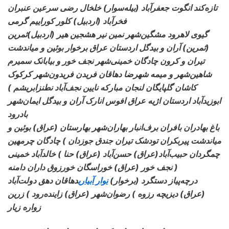
تازه‌کند انگوت جعفرآباد (بیله‌سوار) خلخال رضی سرعین عنبران
فخرآباد (اردبیل) کلور کوراییم گرمی
گیوی لاهرود مشگین‌شهر نمین نیر هشجین هیر (اردبیل)ثمرین
(ثمرین) آران و بیدگل اردستان عراق برخوار بوئین و میاندشت
تیران و کرون چادگان خمینی‌شهر نجف خور و بیابانک سمیرم
شاهین‌شهر و میمه شهرضا دهاقان فریدن فریدون‌شهر کرکوک
کاشان گلپایگان لنجان مبارکه نایین نجف‌آباد نطنزابریشم )
ابوزیدآباد اردستان اژیه عراق افوس انارک آران و بیدگل ایمان‌شهر
بادرود
باغ بهادران بافران برف‌انبار بهاران‌شهر بهارستان (عراق) بوئین و
میاندشت پیربکران تودشک تیران جندق جوزدان ) چادگان چرمهین
چمگردان حبیب‌آباد
(عراق) حسن‌آباد (عراق) حنا ) خالدآباد خمینی
نجف خور (عراق) خوراسگان خورزوق داران دامنه )
درچه‌پیاز دستگرد (برخوار)
نوار آبیاری
دهاقان دهق دولت‌آباد
(عراق) دیزیچه رزوه ) رضوان‌شهر (عراق) زاینده‌رود ) زرین
زواره زیار