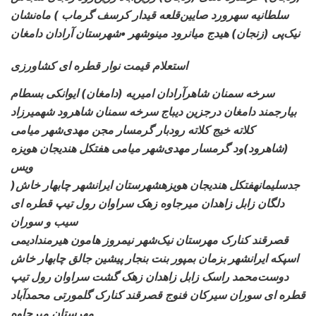
سلطانیه سهرورد صایین‌قلعه قیدار کرسف گرماب ) ماه‌نشان
نیک‌پی (زنجان) هیدج میانرود مینوشهر •شهرستان آرادان دامغان
استعلام قیمت نوار قطره ای کشاورزی
سرخه سمنان شاهرآرادان امیریه (دامغان) ایوانکی بسطام
بیارجمند دامغان درجزین دیباج سرخه سمنان شاهرود شهمیرزاد
کلاته خیج کلاته رودبار گرمسار مجن مهدی‌شهر میامی
(شاهرود)ود گرمسار مهدی‌شهر میامی هفتکل هندیجان هویزه
ویس
)جدسلیمان
هفتکل هندیجان هویزهشهرستان ایرانشهر چابهار خاش
دلگان زابل زاهدان میرجاوه زهک سراوان رول تیپ قطره ای
سیب و سوران
قصرقند کنارک
مهرستان نیک‌شهر نیمروز هامون هیرمندادیمی
اسپکه ایرانشهر بزمان بمپور بنت بنجار پیشین جالق چابهار خاش
دوست‌محمد راسک
زابل زاهدان زهک گشت سراوان رول تیپ
قطره ای سوران سیرکان فنوج قصرقند کنارک گلمورتی محمدآباد
مهرستان میرجاوه