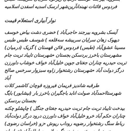
فردوس قائنات نهبندانآرین‌شهر ارسک اسدیه اسفدن اسلامیه
نوار آبیاری استعلام قیمت
آیسک بشرویه بیرجند حاجی‌آباد ) خضری دشت بیاض خوسف
دیهوک زهان سرایان سربیشه سه‌قلعه ) شوسف طبس طبس
مسینا عشق‌آباد (طبس) فردوس قائن قهستان ) گزیک (درمیان)
مشهرستان باخرز بردسکن بجستان •شهرستان تایباد تربت جام
تربت حیدریه چناران جغتای جوین خلیل‌آباد خواف خوشاب داورزن
درگز دولت آباد •شهرستان رشتخوار زاوه سبزوار سرخس صالح
آباد
طرقبه شاندیز فریمان فیروزه قوچان کاشمر کلات
شهرستااحمدآباد صولت انابد باجگیران باخرز بار (نیشابور) بایگ
بجستان بردسکن
بیدخت تایباد تربت جام تربت حیدریه جغتای جنگل ) چاپشلو چکنه
چناران حکم آباد خرو خلیل‌آباد خواف داورزن درود درگز دولت‌آباد
(خراسان رضوی) رباط سنگ
رشتخوار رضویه روداب ریوش •زو
•سبزوار سرخس سفیدسنگ سلامی سلطان‌آباد (خراسان