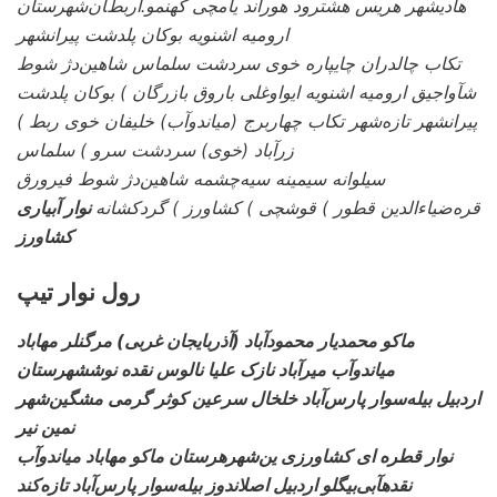
هادیشهر هریس هشترود هوراند یامچی کهنمو.اﺭﺑﻂﺎﻥشهرستان
ارومیه اشنویه بوکان پلدشت پیرانشهر
تکاب چالدران چایپاره خوی سردشت سلماس شاهین‌دژ شوط
شآواجیق ارومیه اشنویه ایواوغلی باروق بازرگان ) بوکان پلدشت
پیرانشهر تازه‌شهر تکاب چهاربرج (میاندوآب) خلیفان خوی ربط )
زرآباد (خوی) سردشت سرو ) سلماس
سیلوانه سیمینه سیه‌چشمه شاهین‌دژ شوط فیرورق
قره‌ضیاءالدین قطور ) قوشچی ) کشاورز ) گردکشانه
نوار آبیاری
کشاورز
رول نوار تیپ
ماکو محمدیار محمودآباد (آذربایجان غربی) مرگنلر مهاباد
میاندوآب میرآباد نازک علیا نالوس نقده نوششهرستان
اردبیل بیله‌سوار پارس‌آباد خلخال سرعین کوثر گرمی مشگین‌شهر
نمین نیر
نوار قطره ای کشاورزی
ین‌شهرهرستان ماکو مهاباد میاندوآب
نقدهآبی‌بیگلو اردبیل اصلاندوز بیله‌سوار پارس‌آباد تازه‌کند