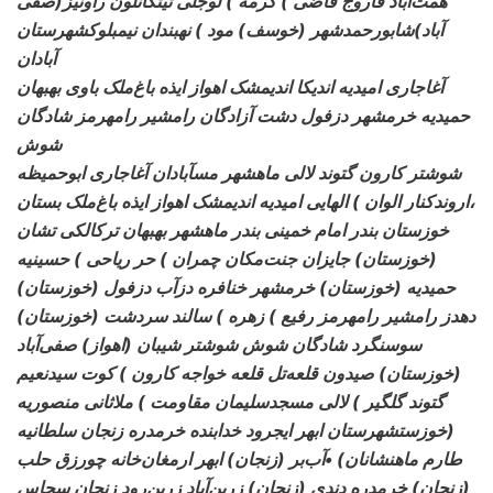
همت‌آباد
فاروج قاضی ) گرمه ) لوجلی تیتکانلون راونیز(صفی
آباد)شابورحمدشهر (خوسف) مود ) نهبندان نیمبلوکشهرستان
آبادان
آغاجاری
امیدیه اندیکا اندیمشک اهواز ایذه باغ‌ملک باوی بهبهان
حمیدیه خرمشهر دزفول دشت آزادگان رامشیر رامهرمز شادگان
شوش
شوشتر کارون گتوند لالی ماهشهر مسآبادان آغاجاری ابوحمیظه
اروندکنار الوان ) الهایی امیدیه اندیمشک اهواز ایذه باغ‌ملک بستان،
خوزستان بندر امام خمینی بندر ماهشهر بهبهان ترکالکی تشان
(خوزستان) جایزان جنت‌مکان چمران ) حر ریاحی ) حسینیه
(خوزستان) حمیدیه (خوزستان) خرمشهر خنافره دزآب دزفول
دهدز رامشیر رامهرمز رفیع ) زهره ) سالند سردشت (خوزستان)
سوسنگرد شادگان شوش شوشتر شیبان (اهواز) صفی‌آباد
(خوزستان) صیدون قلعه‌تل قلعه خواجه کارون ) کوت سیدنعیم
گتوند گلگیر ) لالی مسجدسلیمان مقاومت ) ملاثانی منصوریه
(خوزستشهرستان ابهر ایجرود خدابنده خرمدره زنجان سلطانیه
طارم ماهنشانان) •آب‌بر (زنجان) ابهر ارمغان‌خانه چورزق حلب
(زنجان) خرمدره دندی (زنجان) زرین‌آباد زرین‌رود زنجان سجاس