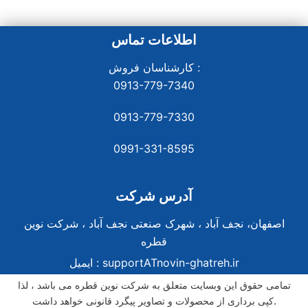
اطلاعات تماس
کارشناسان فروش :
0913-779-7340
0913-779-7330
0991-331-8
595
آدرس شرکت
اصفهان، نجف آباد ، شهرک صنعتی نجف آباد ، شرکت نوین
قطره
supportATnovin-ghatreh.ir
ایمیل :
تمامی حقوق این وبسایت متعلق به شرکت نوین قطره می باشد ، لذا
کپی برداری از محصولات و تصاویر پیگرد قانونی خواهد داشت.