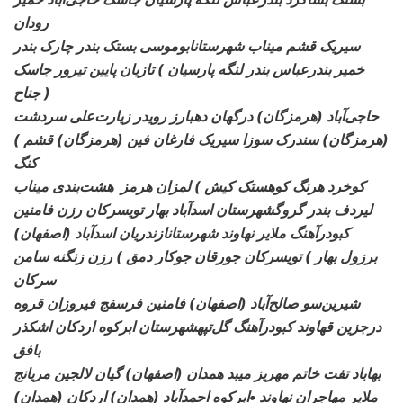
رودان
سیریک قشم میناب شهرستانابوموسی
بستک بندر چارک بندر
خمیر بندرعباس بندر لنگه پارسیان ) تازیان پایین تیرور جاسک
جناح )
حاجی‌آباد (هرمزگان) درگهان دهبارز رویدر
زیارت‌علی سردشت
(هرمزگان) سندرک سوزا سیریک فارغان فین (هرمزگان) قشم )
کنگ
کوخرد هرنگ کوهستک کیش ) لمزان هرمز
هشت‌بندی میناب
لیردف بندر گروگشهرستان اسدآباد بهار تویسرکان رزن فامنین
کبودرآهنگ ملایر نهاوند شهرستانازندریان اسدآباد
(اصفهان)
برزول بهار ) تویسرکان جورقان جوکار دمق ) رزن زنگنه سامن
سرکان
شیرین‌سو صالح‌آباد (اصفهان) فامنین فرسفج فیروزان
قروه
درجزین قهاوند کبودرآهنگ گل‌تپهشهرستان ابرکوه اردکان اشکذر
بافق
بهاباد تفت خاتم مهریز میبد همدان (اصفهان) گیان لالجین
مریانج
ملایر مهاجران نهاوند •ابرکوه احمدآباد (همدان) اردکان (همدان)