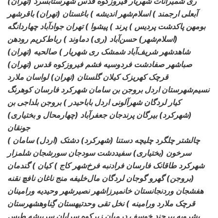
ری شمیرانات شهریار فیروزکوه قدس شهرستآبسرد (تهران)
آبعلی ارجمند ) اسلام‌شهر اندیشه ) باغستان (تهران) باقرشهر
بومهن پاکدشت پردیس ) پرند ) پیشوا ) تهران جوادآباد چهاردانگه
(اسلام‌شهر) حسن‌آباد (ری) دماوند ) رباط‌کریم رودهن
شاهدشهر شریف‌آباد شمشک ری شهریار ) صالحیه (تهران)
صباشهر صفادشت فردوسیه فشم فیروزکوه قدس (تهران)
قرچک کهریزک کیلان گلستان (تهران) لواسان ملارد
نسیم‌شهرستان اردل بروجن بن سامان شهرکرد فارسان کوهرنگ
کیار لردگان شهرآلونی اردل باباحیدر ) بروجن بلداجی بن
(شهرکرد) بیرگان پرندجان جعفرآباد (چهارمحال و بختیاری)
جونقان
چالشتر چلگرد چلیچه دستنا (شهرکرد) دشتک (اردل) سامان )
سرخون (بختیاری) سفیددشت سودجان سورشجان شلمزار
شهرکرد طاقانک فارسان فرادنبه فرخ‌شهر کاج ) کیان ) گندمان
(بروجن) گهرو گوجان لردگان مال‌خلیفه منج ناغان نافچ نقنه
هفشجان وردنجانستان خانمیرزاشهر نصیرشهر وحیدیه ورامینان
قرچک ملارد ورامینه ) نخل تقی وحدتیهستان گِناوهشهرستان
بشرویه بیرجند خوسف درمیان زیرکوه سرایان سربیشه طبس