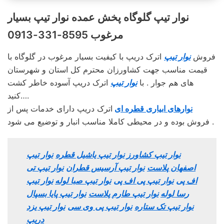
نوار تیپ گلوگاه پخش عمده نوار تیپ بسیار
مرغوب 8595-331-0913
فروش
نوار تیپ
اترک دریپ با کیفیت بسیار مرغوب در گلوگاه با
قیمت مناسب جهت کشاورزان محترم کل استان و شهرستان
های هم جوار . با
نوار تیپ
اترک دریپ آسوده خاطر کشت
کنید….
نوارهای ابیاری قطره ای
اترک دریپ دارای خدمات پس از
فروش بوده و در محیطی کاملا مناسب انبار و توضیع می شود .
نوار تیپ کشاورز
نوار تیپ یاشیل قطره
نوار تیپ
اصفهان پلاست
نوار تیپ آرسیس قطران
نوار تیپ تی
اف پی
نوار تیپ پی اف پی
نوار تیپ صبا لوله
نوار تیپ
رسا لوله
نوار تیپ طارم پلاست
نوار تیپ پایا بسپال
نوار تیپ تک ستاره
نوار تیپ پی وی سی
نوار تیپ یزد
دریپ