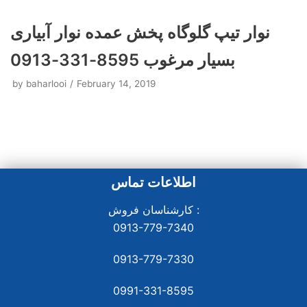
نوار تیپ گلوگاه پخش عمده نوار آبیاری
بسیار مرغوب 8595-331-0913
by
baharlooi
February 14, 2019
اطلاعات تماس
کارشناسان فروش :
0913-779-7340
0913-779-7330
0991-331-8
595