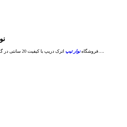
نوار
اترک دریپ آسوده خاطر کشت کنید….
فروشگاه
نوار تیپ
اترک دریپ با کیفیت 20 سانتی در گرمی با استعلام قیمت مناسب جهت کشاورزان محترم کل استان و شهرستان های هم جوار . با