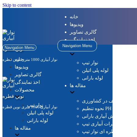
Skip to content
خانه
ویدیوها
گالری تصاویر
اخذ نمایندگی
Navigation Menu
محصولات
Navigation Menu
نوین قطره
خانه
نوار آبیاری 1000 متری نوین قطره
نوار تیپ
ویدیوها
لوله پلی اتیلن
گالری تصاویر
لوله بارانی
اخذ نمایندگی
مقاله ها
محصولات
نوین قطره
کود های مختلف در کشاورزی
نوار تیپ
نوار آبیاری 1000 متری نوین قطره
رای سموم مختلف
لوله پلی اتیلن
قایسه با روش آبیاری بارانی
لوله بارانی
تاثیرات آبیاری تیپ
مقاله ها
ات آبیاری قطره ای نوار تیپ