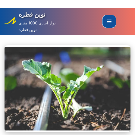
نوین قطره
Skip
to
نوار آبیاری 1000 متری
نوین قطره
content