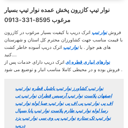
نوار تیپ کازرون پخش عمده نوار تیپ بسیار
مرغوب 8595-331-0913
فروش
نوار تیپ
اترک دریپ با کیفیت بسیار مرغوب در کازرون
با قیمت مناسب جهت کشاورزان محترم کل استان و شهرستان
های هم جوار . با
نوار تیپ
اترک دریپ آسوده خاطر کشت
کنید….
نوارهای ابیاری قطره ای
اترک دریپ دارای خدمات پس از
فروش بوده و در محیطی کاملا مناسب انبار و توضیع می شود .
نوار تیپ کشاورز
نوار تیپ یاشیل قطره
نوار تیپ
اصفهان پلاست
نوار تیپ آرسیس قطران
نوار تیپ تی
اف پی
نوار تیپ پی اف پی
نوار تیپ صبا لوله
نوار تیپ
رسا لوله
نوار تیپ طارم پلاست
نوار تیپ پایا بسپال
نوار تیپ تک ستاره
نوار تیپ پی وی سی
نوار تیپ یزد
دریپ