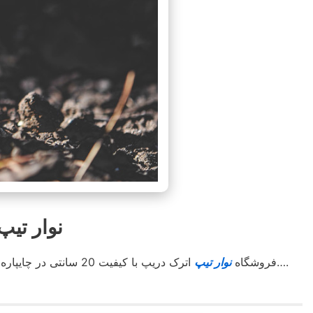
نوار تیپ چایپار
اترک دریپ آسوده خاطر کشت کنید….
فروشگاه
نوار تیپ
اترک دریپ با کیفیت 20 سانتی در چایپاره با استعلام قیمت مناسب جهت کشاورزان محترم کل استان و شهرستان های هم جوار . با