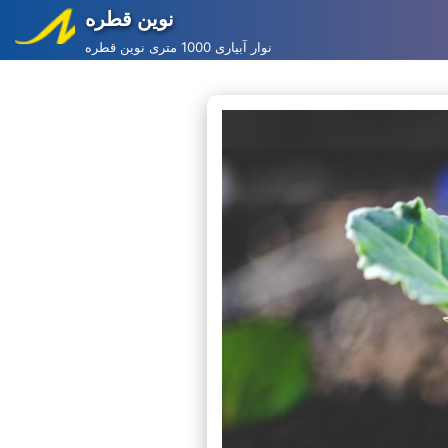
نوین قطره
Skip
نوار آبیاری 1000 متری نوین قطره
to
content