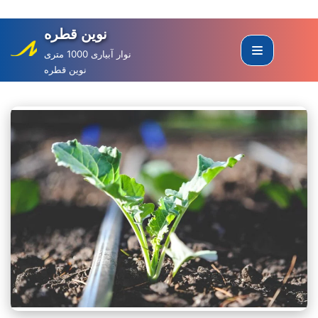
نوین قطره
Skip
to
نوار آبیاری 1000 متری
نوین قطره
content