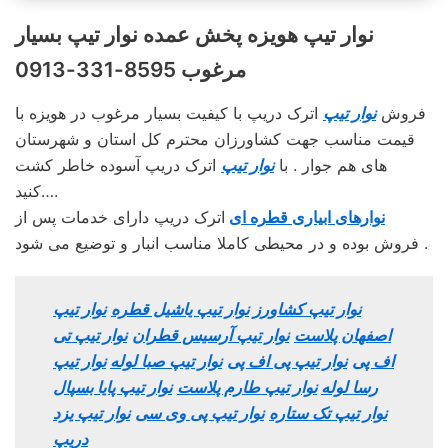
نوار تیپ هویزه پخش عمده نوار تیپ بسیار
مرغوب 8595-331-0913
فروش
نوار تیپ
اترک دریپ با کیفیت بسیار مرغوب در هویزه با
قیمت مناسب جهت کشاورزان محترم کل استان و شهرستان
های هم جوار . با
نوار تیپ
اترک دریپ آسوده خاطر کشت
کنید….
نوارهای ابیاری قطره ای
اترک دریپ دارای خدمات پس از
فروش بوده و در محیطی کاملا مناسب انبار و توضیع می شود .
نوار تیپ کشاورز
نوار تیپ یاشیل قطره
نوار تیپ
اصفهان پلاست
نوار تیپ آرسیس قطران
نوار تیپ تی
اف پی
نوار تیپ پی اف پی
نوار تیپ صبا لوله
نوار تیپ
رسا لوله
نوار تیپ طارم پلاست
نوار تیپ پایا بسپال
نوار تیپ تک ستاره
نوار تیپ پی وی سی
نوار تیپ یزد
دریپ