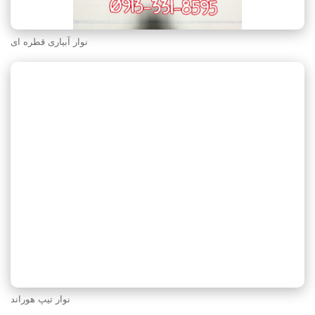
نوار آبیاری قطره ای
نوار تیپ هوراند