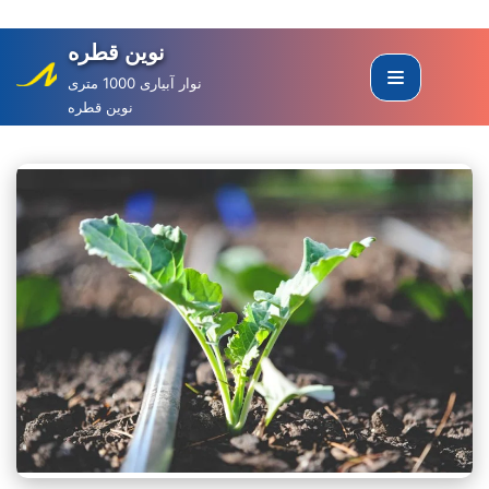
نوین قطره
Skip
to
نوار آبیاری 1000 متری
نوین قطره
content