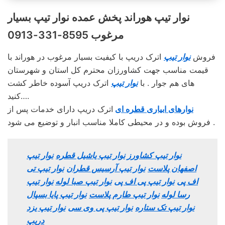
نوار تیپ هوراند پخش عمده نوار تیپ بسیار
مرغوب 8595-331-0913
فروش
نوار تیپ
اترک دریپ با کیفیت بسیار مرغوب در هوراند با
قیمت مناسب جهت کشاورزان محترم کل استان و شهرستان
های هم جوار . با
نوار تیپ
اترک دریپ آسوده خاطر کشت
کنید….
نوارهای ابیاری قطره ای
اترک دریپ دارای خدمات پس از
فروش بوده و در محیطی کاملا مناسب انبار و توضیع می شود .
نوار تیپ کشاورز
نوار تیپ یاشیل قطره
نوار تیپ
اصفهان پلاست
نوار تیپ آرسیس قطران
نوار تیپ تی
اف پی
نوار تیپ پی اف پی
نوار تیپ صبا لوله
نوار تیپ
رسا لوله
نوار تیپ طارم پلاست
نوار تیپ پایا بسپال
نوار تیپ تک ستاره
نوار تیپ پی وی سی
نوار تیپ یزد
دریپ