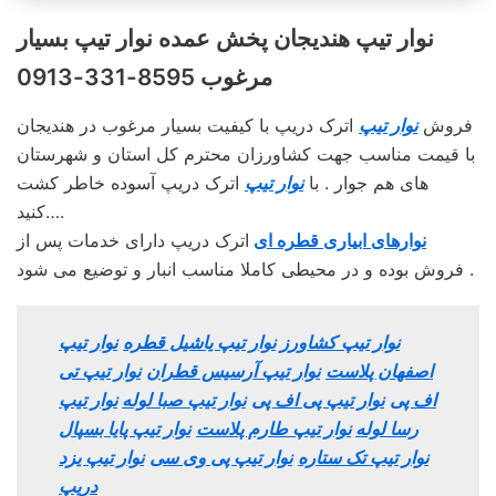
نوار تیپ هندیجان پخش عمده نوار تیپ بسیار
مرغوب 8595-331-0913
فروش
نوار تیپ
اترک دریپ با کیفیت بسیار مرغوب در هندیجان
با قیمت مناسب جهت کشاورزان محترم کل استان و شهرستان
های هم جوار . با
نوار تیپ
اترک دریپ آسوده خاطر کشت
کنید….
نوارهای ابیاری قطره ای
اترک دریپ دارای خدمات پس از
فروش بوده و در محیطی کاملا مناسب انبار و توضیع می شود .
نوار تیپ کشاورز
نوار تیپ یاشیل قطره
نوار تیپ
اصفهان پلاست
نوار تیپ آرسیس قطران
نوار تیپ تی
اف پی
نوار تیپ پی اف پی
نوار تیپ صبا لوله
نوار تیپ
رسا لوله
نوار تیپ طارم پلاست
نوار تیپ پایا بسپال
نوار تیپ تک ستاره
نوار تیپ پی وی سی
نوار تیپ یزد
دریپ