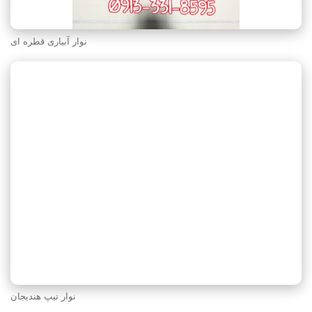
نوار آبیاری قطره ای
نوار تیپ هندیجان