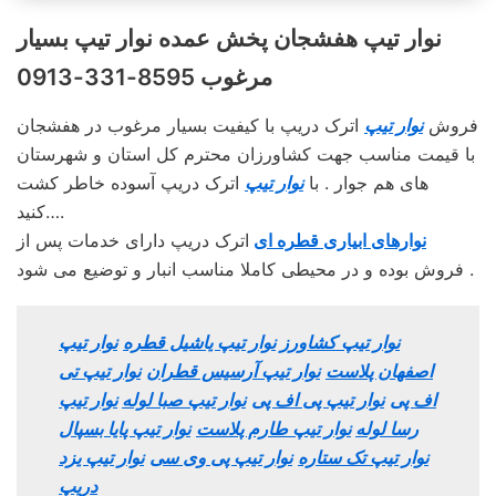
نوار تیپ هفشجان پخش عمده نوار تیپ بسیار
مرغوب 8595-331-0913
فروش
نوار تیپ
اترک دریپ با کیفیت بسیار مرغوب در هفشجان
با قیمت مناسب جهت کشاورزان محترم کل استان و شهرستان
های هم جوار . با
نوار تیپ
اترک دریپ آسوده خاطر کشت
کنید….
نوارهای ابیاری قطره ای
اترک دریپ دارای خدمات پس از
فروش بوده و در محیطی کاملا مناسب انبار و توضیع می شود .
نوار تیپ کشاورز
نوار تیپ یاشیل قطره
نوار تیپ
اصفهان پلاست
نوار تیپ آرسیس قطران
نوار تیپ تی
اف پی
نوار تیپ پی اف پی
نوار تیپ صبا لوله
نوار تیپ
رسا لوله
نوار تیپ طارم پلاست
نوار تیپ پایا بسپال
نوار تیپ تک ستاره
نوار تیپ پی وی سی
نوار تیپ یزد
دریپ