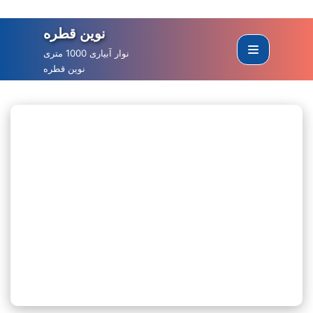
نوین قطره
Skip
to
نوار آبیاری 1000 متری
نوین قطره
content