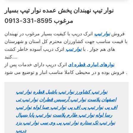
نوار تیپ نهبندان پخش عمده نوار تیپ بسیار
مرغوب 8595-331-0913
فروش
نوار تیپ
اترک دریپ با کیفیت بسیار مرغوب در نهبندان
با قیمت مناسب جهت کشاورزان محترم کل استان و شهرستان
های هم جوار . با
نوار تیپ
اترک دریپ آسوده خاطر کشت
کنید….
نوارهای ابیاری قطره ای
اترک دریپ دارای خدمات پس از
فروش بوده و در محیطی کاملا مناسب انبار و توضیع می شود .
نوار تیپ کشاورز
نوار تیپ یاشیل قطره
نوار تیپ
اصفهان پلاست
نوار تیپ آرسیس قطران
نوار تیپ تی
اف پی
نوار تیپ پی اف پی
نوار تیپ صبا لوله
نوار تیپ
رسا لوله
نوار تیپ طارم پلاست
نوار تیپ پایا بسپال
نوار تیپ تک ستاره
نوار تیپ پی وی سی
نوار تیپ یزد
دریپ