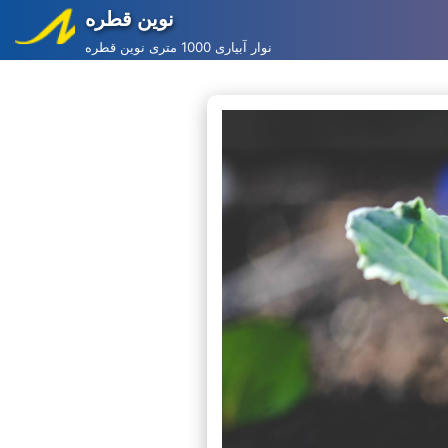
نوین قطره
Skip
نوار آبیاری 1000 متری نوین قطره
to
content