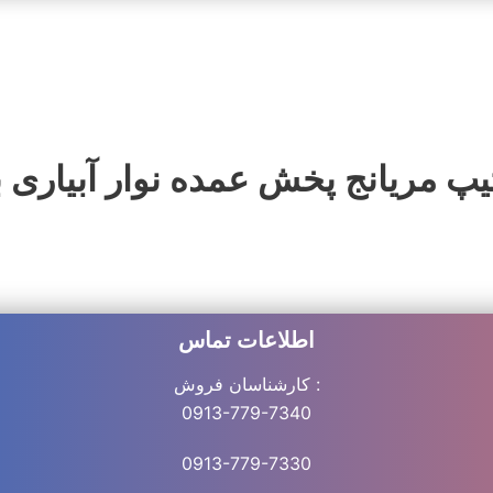
یپ مریانج پخش عمده نوار آبیاری بسیار مرغ
اطلاعات تماس
کارشناسان فروش :
0913-779-7340
0913-779-7330