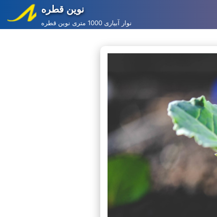
نوین قطره
Skip
نوار آبیاری 1000 متری نوین قطره
to
content