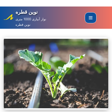
نوین قطره
Skip
to
نوار آبیاری 1000 متری
نوین قطره
content