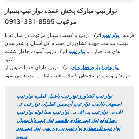
نوار تیپ مبارکه پخش عمده نوار تیپ بسیار
مرغوب 8595-331-0913
فروش
نوار تیپ
اترک دریپ با کیفیت بسیار مرغوب در مبارکه با
قیمت مناسب جهت کشاورزان محترم کل استان و شهرستان
های هم جوار . با
نوار تیپ
اترک دریپ آسوده خاطر کشت
کنید….
نوارهای ابیاری قطره ای
اترک دریپ دارای خدمات پس از
فروش بوده و در محیطی کاملا مناسب انبار و توضیع می شود .
نوار تیپ کشاورز
نوار تیپ یاشیل قطره
نوار تیپ
اصفهان پلاست
نوار تیپ آرسیس قطران
نوار تیپ تی
اف پی
نوار تیپ پی اف پی
نوار تیپ صبا لوله
نوار تیپ
رسا لوله
نوار تیپ طارم پلاست
نوار تیپ پایا بسپال
نوار تیپ تک ستاره
نوار تیپ پی وی سی
نوار تیپ یزد
دریپ