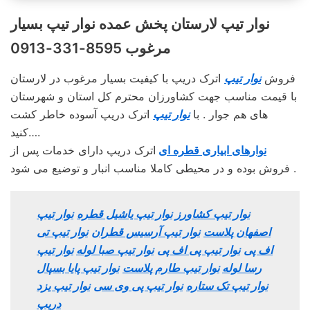
نوار تیپ لارستان پخش عمده نوار تیپ بسیار
مرغوب 8595-331-0913
فروش
نوار تیپ
اترک دریپ با کیفیت بسیار مرغوب در لارستان
با قیمت مناسب جهت کشاورزان محترم کل استان و شهرستان
های هم جوار . با
نوار تیپ
اترک دریپ آسوده خاطر کشت
کنید….
نوارهای ابیاری قطره ای
اترک دریپ دارای خدمات پس از
فروش بوده و در محیطی کاملا مناسب انبار و توضیع می شود .
نوار تیپ کشاورز
نوار تیپ یاشیل قطره
نوار تیپ
اصفهان پلاست
نوار تیپ آرسیس قطران
نوار تیپ تی
اف پی
نوار تیپ پی اف پی
نوار تیپ صبا لوله
نوار تیپ
رسا لوله
نوار تیپ طارم پلاست
نوار تیپ پایا بسپال
نوار تیپ تک ستاره
نوار تیپ پی وی سی
نوار تیپ یزد
دریپ