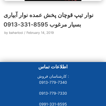
نوار تیپ قوچان پخش عمده نوار آبیاری
بسیار مرغوب 8595-331-0913
by
baharlooi
February 14, 2019
اطلاعات تماس
کارشناسان فروش :
0913-779-7340
0913-779-7330
0991-331-8
595