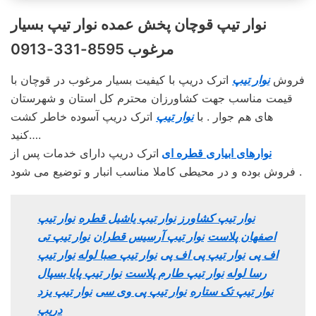
نوار تیپ قوچان پخش عمده نوار تیپ بسیار
مرغوب 8595-331-0913
فروش
نوار تیپ
اترک دریپ با کیفیت بسیار مرغوب در قوچان با
قیمت مناسب جهت کشاورزان محترم کل استان و شهرستان
های هم جوار . با
نوار تیپ
اترک دریپ آسوده خاطر کشت
کنید….
نوارهای ابیاری قطره ای
اترک دریپ دارای خدمات پس از
فروش بوده و در محیطی کاملا مناسب انبار و توضیع می شود .
نوار تیپ کشاورز
نوار تیپ یاشیل قطره
نوار تیپ
اصفهان پلاست
نوار تیپ آرسیس قطران
نوار تیپ تی
اف پی
نوار تیپ پی اف پی
نوار تیپ صبا لوله
نوار تیپ
رسا لوله
نوار تیپ طارم پلاست
نوار تیپ پایا بسپال
نوار تیپ تک ستاره
نوار تیپ پی وی سی
نوار تیپ یزد
دریپ