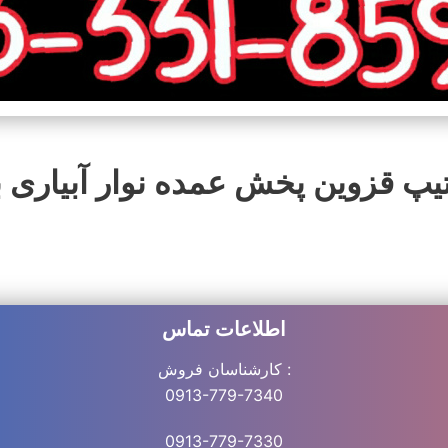
یپ قزوین پخش عمده نوار آبیاری بسیار مرغ
اطلاعات تماس
کارشناسان فروش :
0913-779-7340
0913-779-7330