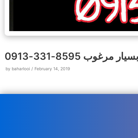
وب 8595-331-0913
by
baharlooi
February 14, 2019