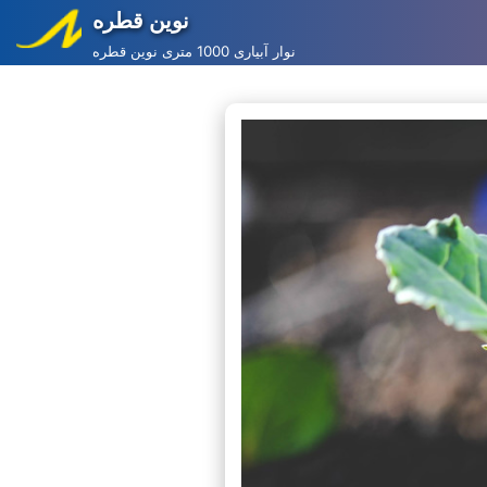
نوین قطره
Skip
نوار آبیاری 1000 متری نوین قطره
to
content