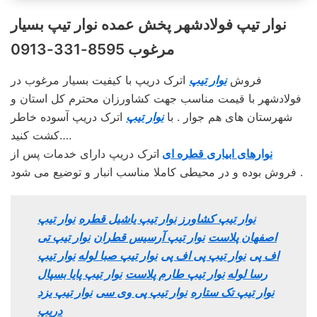
نوار تیپ فولادشهر پخش عمده نوار تیپ بسیار
مرغوب 8595-331-0913
فروش
نوار تیپ
اترک دریپ با کیفیت بسیار مرغوب در
فولادشهر با قیمت مناسب جهت کشاورزان محترم کل استان و
شهرستان های هم جوار . با
نوار تیپ
اترک دریپ آسوده خاطر
کشت کنید….
نوارهای ابیاری قطره ای
اترک دریپ دارای خدمات پس از
فروش بوده و در محیطی کاملا مناسب انبار و توضیع می شود .
نوار تیپ کشاورز
نوار تیپ یاشیل قطره
نوار تیپ
اصفهان پلاست
نوار تیپ آرسیس قطران
نوار تیپ تی
اف پی
نوار تیپ پی اف پی
نوار تیپ صبا لوله
نوار تیپ
رسا لوله
نوار تیپ طارم پلاست
نوار تیپ پایا بسپال
نوار تیپ تک ستاره
نوار تیپ پی وی سی
نوار تیپ یزد
دریپ