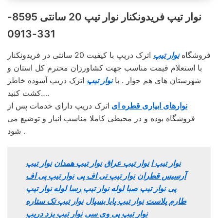
نوار تیپ فریدونکنار نوار تیپ 20 سانتی 8595-
331-0913
فروشگاه
نوار تیپ
اترک دریپ با کیفیت 20 سانتی در فریدونکنار
با استعلام قیمت مناسب جهت کشاورزان محترم کل استان و
شهرستان های هم جوار . با
نوار تیپ
اترک دریپ آسوده خاطر
کشت کنید….
نوارهای ابیاری قطره ای
اترک دریپ دارای خدمات پس از
فروشگاه بوده و در محیطی کاملا مناسب انبار و توضیع می
شود .
نوار تیپ ا
نوار تیپ عراق
نوار تیپ همدان
نوار تیپ
آرسیس قطران
نوار تیپ تی اف پی
نوار تیپ پی اف
پی
نوار تیپ صبا لوله
نوار تیپ رسا لوله
نوار تیپ
طارم پلاست
نوار تیپ پایا بسپال
نوار تیپ تک ستاره
نوار تیپ پی وی سی
نوار تیپ یزد دریپ