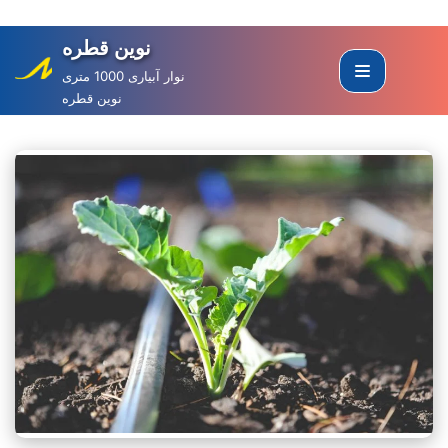
نوین قطره
Skip
to
نوار آبیاری 1000 متری
نوین قطره
content