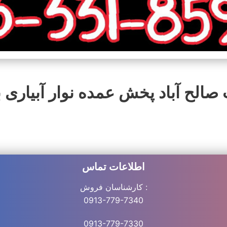
صالح‌ آباد پخش عمده نوار آبیاری بسیار مرغ
اطلاعات تماس
کارشناسان فروش :
0913-779-7340
0913-779-7330