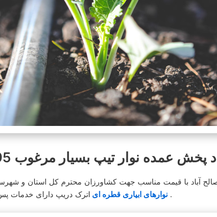
پخش عمده نوار تیپ بسیار مرغوب 8595-331-0913
الح‌ آباد با قیمت مناسب جهت کشاورزان محترم کل استان و شهرستا
اترک دریپ دارای خدمات پس از فروش بوده و در محیطی کاملا مناسب انبار و توضیع می شود .
نوارهای ابیاری قطره ای