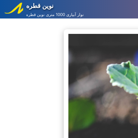
نوین قطره
Skip
نوار آبیاری 1000 متری نوین قطره
to
content