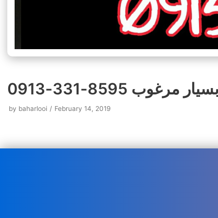
وب 8595-331-0913
by
baharlooi
February 14, 2019