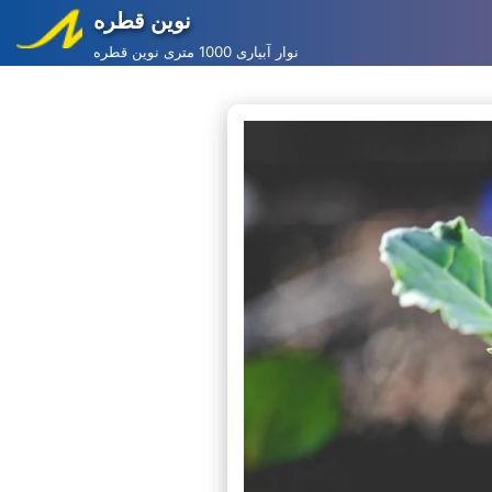
نوین قطره
Skip
نوار آبیاری 1000 متری نوین قطره
to
content