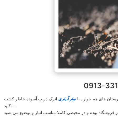
نوار آبیاری
اترک دریپ آسوده خاطر کشت
کنید….