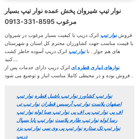
نوار تیپ شیروان پخش عمده نوار تیپ بسیار
مرغوب 8595-331-0913
فروش
نوار تیپ
اترک دریپ با کیفیت بسیار مرغوب در شیروان
با قیمت مناسب جهت کشاورزان محترم کل استان و شهرستان
های هم جوار . با
نوار تیپ
اترک دریپ آسوده خاطر کشت
کنید….
نوارهای ابیاری قطره ای
اترک دریپ دارای خدمات پس از
فروش بوده و در محیطی کاملا مناسب انبار و توضیع می شود .
نوار تیپ کشاورز
نوار تیپ یاشیل قطره
نوار تیپ
اصفهان پلاست
نوار تیپ آرسیس قطران
نوار تیپ تی
اف پی
نوار تیپ پی اف پی
نوار تیپ صبا لوله
نوار تیپ
رسا لوله
نوار تیپ طارم پلاست
نوار تیپ پایا بسپال
نوار تیپ تک ستاره
نوار تیپ پی وی سی
نوار تیپ یزد
دریپ