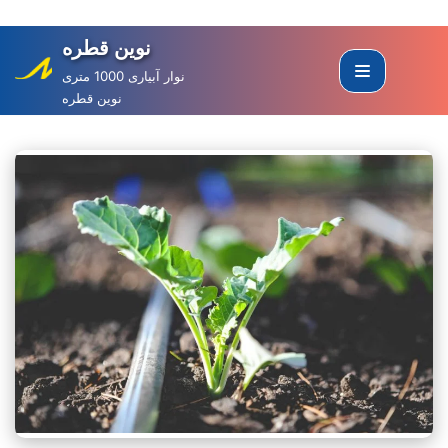
نوین قطره
Skip
to
نوار آبیاری 1000 متری
نوین قطره
content