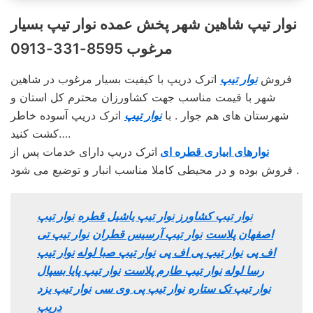
نوار تیپ شاهین شهر پخش عمده نوار تیپ بسیار
مرغوب 8595-331-0913
فروش
نوار تیپ
اترک دریپ با کیفیت بسیار مرغوب در شاهین
شهر با قیمت مناسب جهت کشاورزان محترم کل استان و
شهرستان های هم جوار . با
نوار تیپ
اترک دریپ آسوده خاطر
کشت کنید….
نوارهای ابیاری قطره ای
اترک دریپ دارای خدمات پس از
فروش بوده و در محیطی کاملا مناسب انبار و توضیع می شود .
نوار تیپ کشاورز
نوار تیپ یاشیل قطره
نوار تیپ
اصفهان پلاست
نوار تیپ آرسیس قطران
نوار تیپ تی
اف پی
نوار تیپ پی اف پی
نوار تیپ صبا لوله
نوار تیپ
رسا لوله
نوار تیپ طارم پلاست
نوار تیپ پایا بسپال
نوار تیپ تک ستاره
نوار تیپ پی وی سی
نوار تیپ یزد
دریپ