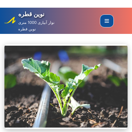
نوین قطره
Skip
to
نوار آبیاری 1000 متری
نوین قطره
content