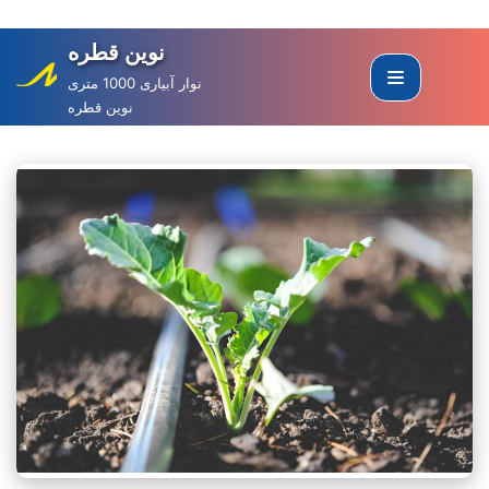
نوین قطره
Skip
to
نوار آبیاری 1000 متری
نوین قطره
content