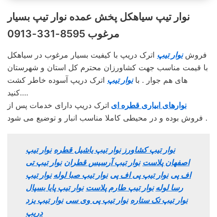
نوار تیپ سیاهکل پخش عمده نوار تیپ بسیار
مرغوب 8595-331-0913
فروش
نوار تیپ
اترک دریپ با کیفیت بسیار مرغوب در سیاهکل
با قیمت مناسب جهت کشاورزان محترم کل استان و شهرستان
های هم جوار . با
نوار تیپ
اترک دریپ آسوده خاطر کشت
کنید….
نوارهای ابیاری قطره ای
اترک دریپ دارای خدمات پس از
فروش بوده و در محیطی کاملا مناسب انبار و توضیع می شود .
نوار تیپ کشاورز
نوار تیپ یاشیل قطره
نوار تیپ
اصفهان پلاست
نوار تیپ آرسیس قطران
نوار تیپ تی
اف پی
نوار تیپ پی اف پی
نوار تیپ صبا لوله
نوار تیپ
رسا لوله
نوار تیپ طارم پلاست
نوار تیپ پایا بسپال
نوار تیپ تک ستاره
نوار تیپ پی وی سی
نوار تیپ یزد
دریپ