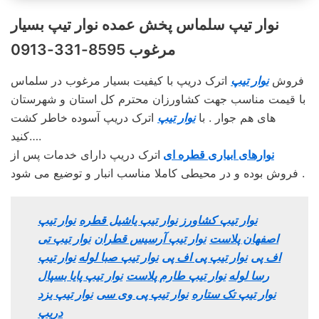
نوار تیپ سلماس پخش عمده نوار تیپ بسیار
مرغوب 8595-331-0913
فروش
نوار تیپ
اترک دریپ با کیفیت بسیار مرغوب در سلماس
با قیمت مناسب جهت کشاورزان محترم کل استان و شهرستان
های هم جوار . با
نوار تیپ
اترک دریپ آسوده خاطر کشت
کنید….
نوارهای ابیاری قطره ای
اترک دریپ دارای خدمات پس از
فروش بوده و در محیطی کاملا مناسب انبار و توضیع می شود .
نوار تیپ کشاورز
نوار تیپ یاشیل قطره
نوار تیپ
اصفهان پلاست
نوار تیپ آرسیس قطران
نوار تیپ تی
اف پی
نوار تیپ پی اف پی
نوار تیپ صبا لوله
نوار تیپ
رسا لوله
نوار تیپ طارم پلاست
نوار تیپ پایا بسپال
نوار تیپ تک ستاره
نوار تیپ پی وی سی
نوار تیپ یزد
دریپ