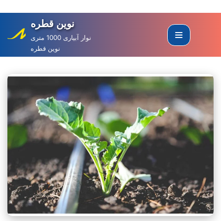
نوین قطره
Skip
to
نوار آبیاری 1000 متری
نوین قطره
content