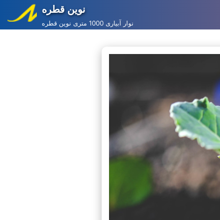
نوین قطره
Skip
نوار آبیاری 1000 متری نوین قطره
to
content