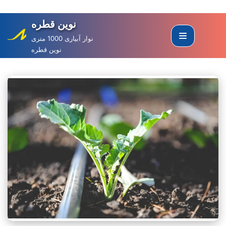
نوین قطره
Skip
to
نوار آبیاری 1000 متری
نوین قطره
content