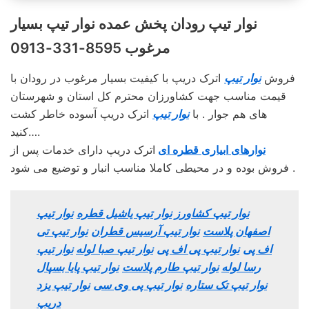
نوار تیپ رودان پخش عمده نوار تیپ بسیار
مرغوب 8595-331-0913
فروش
نوار تیپ
اترک دریپ با کیفیت بسیار مرغوب در رودان با
قیمت مناسب جهت کشاورزان محترم کل استان و شهرستان
های هم جوار . با
نوار تیپ
اترک دریپ آسوده خاطر کشت
کنید….
نوارهای ابیاری قطره ای
اترک دریپ دارای خدمات پس از
فروش بوده و در محیطی کاملا مناسب انبار و توضیع می شود .
نوار تیپ کشاورز
نوار تیپ یاشیل قطره
نوار تیپ
اصفهان پلاست
نوار تیپ آرسیس قطران
نوار تیپ تی
اف پی
نوار تیپ پی اف پی
نوار تیپ صبا لوله
نوار تیپ
رسا لوله
نوار تیپ طارم پلاست
نوار تیپ پایا بسپال
نوار تیپ تک ستاره
نوار تیپ پی وی سی
نوار تیپ یزد
دریپ