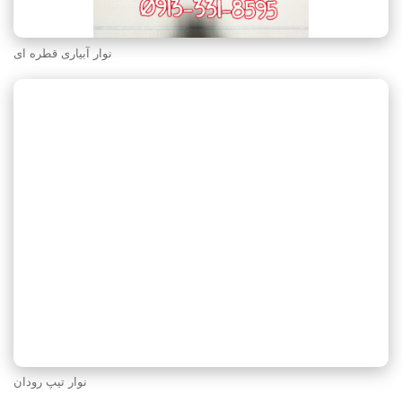
نوار آبیاری قطره ای
نوار تیپ رودان