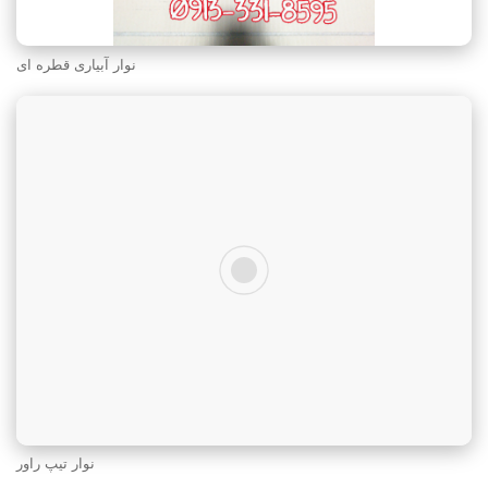
نوار آبیاری قطره ای
نوار تیپ راور