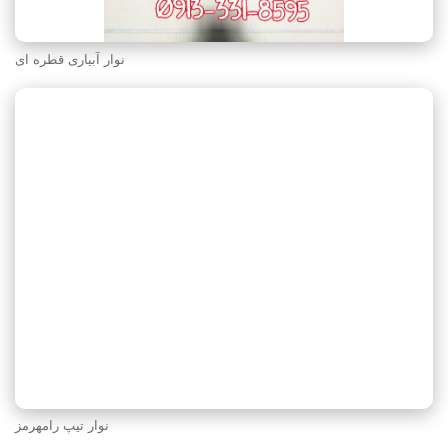
نوار آبیاری قطره ای
نوار تیپ رامهرمز