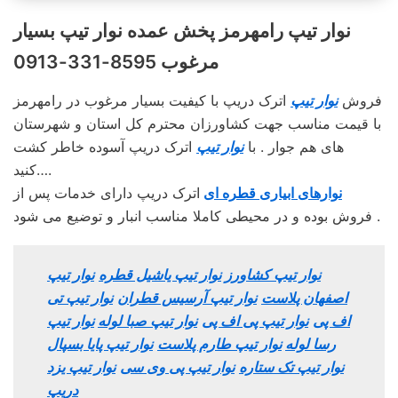
نوار تیپ رامهرمز پخش عمده نوار تیپ بسیار
مرغوب 8595-331-0913
فروش
نوار تیپ
اترک دریپ با کیفیت بسیار مرغوب در رامهرمز
با قیمت مناسب جهت کشاورزان محترم کل استان و شهرستان
های هم جوار . با
نوار تیپ
اترک دریپ آسوده خاطر کشت
کنید….
نوارهای ابیاری قطره ای
اترک دریپ دارای خدمات پس از
فروش بوده و در محیطی کاملا مناسب انبار و توضیع می شود .
نوار تیپ کشاورز
نوار تیپ یاشیل قطره
نوار تیپ
اصفهان پلاست
نوار تیپ آرسیس قطران
نوار تیپ تی
اف پی
نوار تیپ پی اف پی
نوار تیپ صبا لوله
نوار تیپ
رسا لوله
نوار تیپ طارم پلاست
نوار تیپ پایا بسپال
نوار تیپ تک ستاره
نوار تیپ پی وی سی
نوار تیپ یزد
دریپ