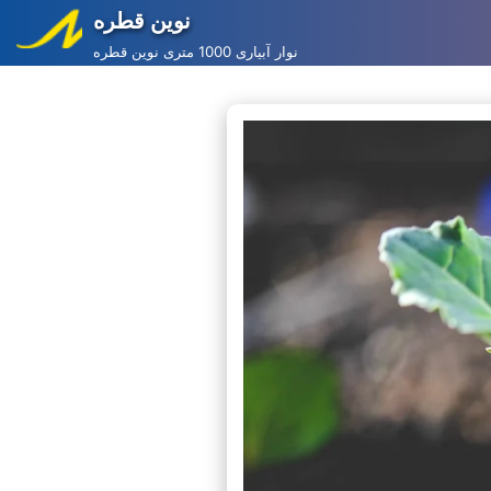
نوین قطره
Skip
نوار آبیاری 1000 متری نوین قطره
to
content