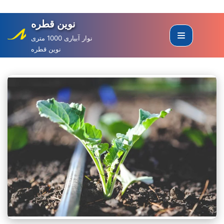
نوین قطره
Skip
to
نوار آبیاری 1000 متری
نوین قطره
content