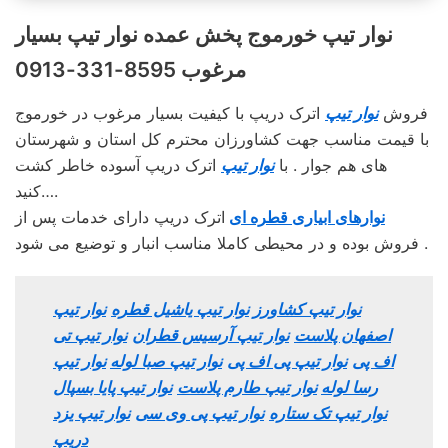
نوار تیپ خورموج پخش عمده نوار تیپ بسیار
مرغوب 8595-331-0913
فروش
نوار تیپ
اترک دریپ با کیفیت بسیار مرغوب در خورموج
با قیمت مناسب جهت کشاورزان محترم کل استان و شهرستان
های هم جوار . با
نوار تیپ
اترک دریپ آسوده خاطر کشت
کنید….
نوارهای ابیاری قطره ای
اترک دریپ دارای خدمات پس از
فروش بوده و در محیطی کاملا مناسب انبار و توضیع می شود .
نوار تیپ کشاورز
نوار تیپ یاشیل قطره
نوار تیپ
اصفهان پلاست
نوار تیپ آرسیس قطران
نوار تیپ تی
اف پی
نوار تیپ پی اف پی
نوار تیپ صبا لوله
نوار تیپ
رسا لوله
نوار تیپ طارم پلاست
نوار تیپ پایا بسپال
نوار تیپ تک ستاره
نوار تیپ پی وی سی
نوار تیپ یزد
دریپ