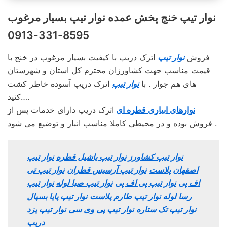
نوار تیپ خنج پخش عمده نوار تیپ بسیار مرغوب
8595-331-0913
فروش
نوار تیپ
اترک دریپ با کیفیت بسیار مرغوب در خنج با
قیمت مناسب جهت کشاورزان محترم کل استان و شهرستان
های هم جوار . با
نوار تیپ
اترک دریپ آسوده خاطر کشت
کنید….
نوارهای ابیاری قطره ای
اترک دریپ دارای خدمات پس از
فروش بوده و در محیطی کاملا مناسب انبار و توضیع می شود .
نوار تیپ کشاورز
نوار تیپ یاشیل قطره
نوار تیپ
اصفهان پلاست
نوار تیپ آرسیس قطران
نوار تیپ تی
اف پی
نوار تیپ پی اف پی
نوار تیپ صبا لوله
نوار تیپ
رسا لوله
نوار تیپ طارم پلاست
نوار تیپ پایا بسپال
نوار تیپ تک ستاره
نوار تیپ پی وی سی
نوار تیپ یزد
دریپ