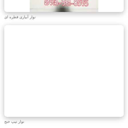
نوار آبیاری قطره ای
نوار تیپ خنج