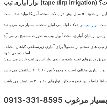
tape dirp i) چیست؟
نوار تیپ
 میلی متر می باشد (هر ۰.۱ میلی متر را ۱۰۰ میکرون می نامند). از تیپ های ضخیم تر معمولاً برای آبیاری زیرسطحی گیاهان مختلف
استفاده می شود.
ریق دریپرهای تعبیه شده بر روی نوار آبیاری تیپ خارج می شود؛
وب 8595-331-0913