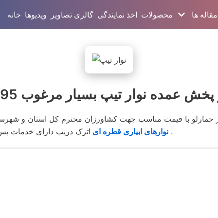
مقاله ها
محصولات
اخذ نمایندگی
گالری تصاویر
ویدیوها
خانه
ش عمده نوار تیپ بسیار مرغوب 8595-331-0913
 خمارلو با قیمت مناسب جهت کشاورزان محترم کل استان و شهرستا
اترک دریپ دارای خدمات پس از فروش بوده و در محیطی کاملا مناسب انبار و توضیع می شود .
نوارهای ابیاری قطره ای