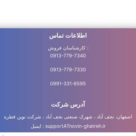
اطلاعات تماس
کارشناسان فروش :
0913-779-7340
0913-779-7330
0991-331-8
595
آدرس شرکت
اصفهان، نجف آباد ، شهرک صنعتی نجف آباد ، شرکت نوین قطره
supportATnovin-ghatreh.ir
ایمیل :