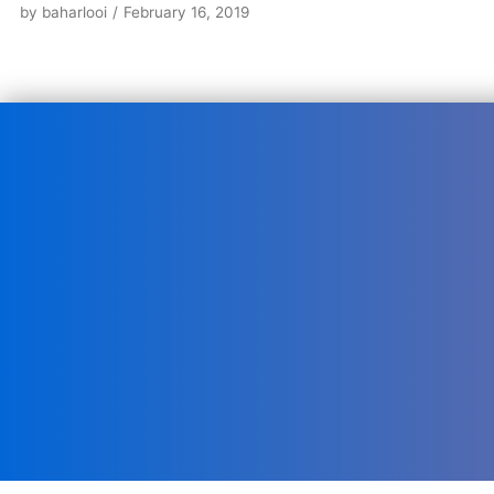
by
baharlooi
February 16, 2019