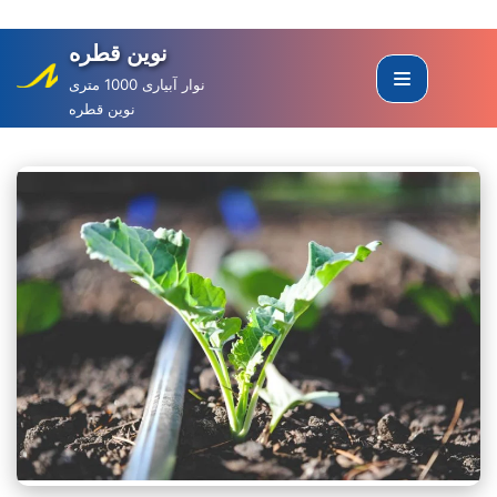
نوین قطره
Skip
to
نوار آبیاری 1000 متری
نوین قطره
content