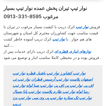
نوار تیپ تیران پخش عمده نوار تیپ بسیار
مرغوب 8595-331-0913
فروش
نوار تیپ
اترک دریپ با کیفیت بسیار مرغوب در تیران با
قیمت مناسب جهت کشاورزان محترم کل استان و شهرستان
های هم جوار . با
نوار تیپ
اترک دریپ آسوده خاطر کشت
کنید….
نوارهای ابیاری قطره ای
اترک دریپ دارای خدمات پس از
فروش بوده و در محیطی کاملا مناسب انبار و توضیع می شود .
نوار تیپ کشاورز
نوار تیپ یاشیل قطره
نوار تیپ
اصفهان پلاست
نوار تیپ آرسیس قطران
نوار تیپ تی
اف پی
نوار تیپ پی اف پی
نوار تیپ صبا لوله
نوار تیپ
رسا لوله
نوار تیپ طارم پلاست
نوار تیپ پایا بسپال
نوار تیپ تک ستاره
نوار تیپ پی وی سی
نوار تیپ یزد
دریپ