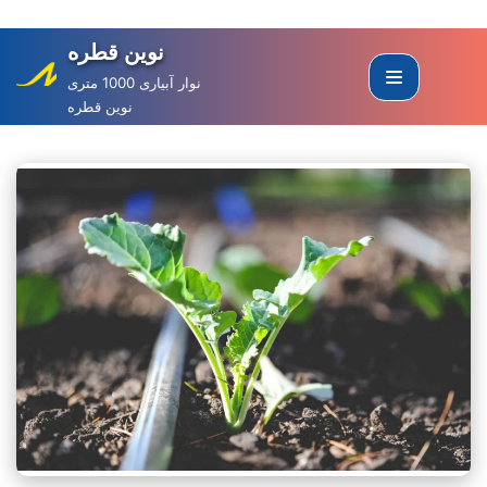
نوین قطره
Skip
to
نوار آبیاری 1000 متری
نوین قطره
content