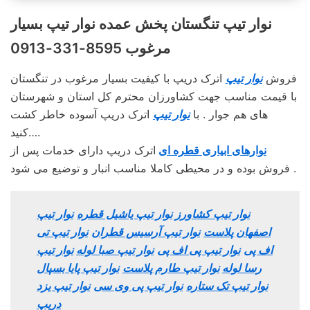
نوار تیپ تنگستان پخش عمده نوار تیپ بسیار
مرغوب 8595-331-0913
فروش
نوار تیپ
اترک دریپ با کیفیت بسیار مرغوب در تنگستان
با قیمت مناسب جهت کشاورزان محترم کل استان و شهرستان
های هم جوار . با
نوار تیپ
اترک دریپ آسوده خاطر کشت
کنید….
نوارهای ابیاری قطره ای
اترک دریپ دارای خدمات پس از
فروش بوده و در محیطی کاملا مناسب انبار و توضیع می شود .
نوار تیپ کشاورز
نوار تیپ یاشیل قطره
نوار تیپ
اصفهان پلاست
نوار تیپ آرسیس قطران
نوار تیپ تی
اف پی
نوار تیپ پی اف پی
نوار تیپ صبا لوله
نوار تیپ
رسا لوله
نوار تیپ طارم پلاست
نوار تیپ پایا بسپال
نوار تیپ تک ستاره
نوار تیپ پی وی سی
نوار تیپ یزد
دریپ