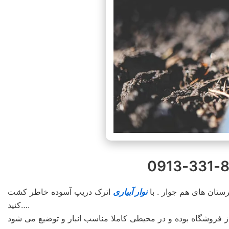
نوار آبیاری
اترک دریپ آسوده خاطر کشت
کنید….