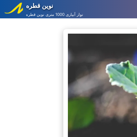
نوین قطره
Skip
نوار آبیاری 1000 متری نوین قطره
to
content