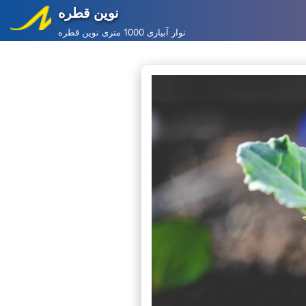
نوین قطره
Skip
نوار آبیاری 1000 متری نوین قطره
to
content