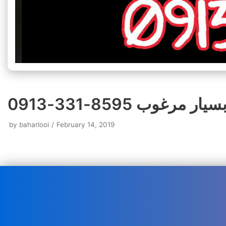
وب 8595-331-0913
by
baharlooi
February 14, 2019