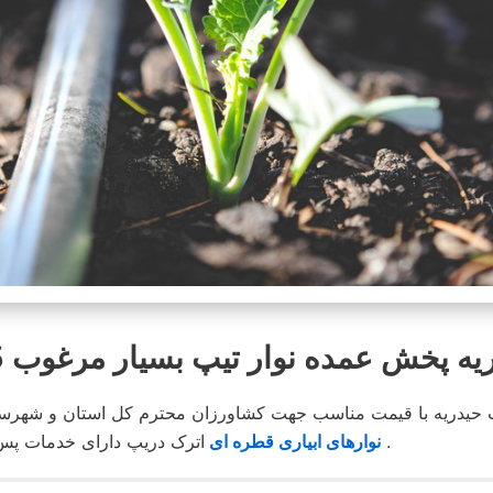
پخش عمده نوار تیپ بسیار مرغوب 8595-331-0913
 حیدریه با قیمت مناسب جهت کشاورزان محترم کل استان و شهرستا
اترک دریپ دارای خدمات پس از فروش بوده و در محیطی کاملا مناسب انبار و توضیع می شود .
نوارهای ابیاری قطره ای