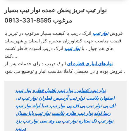
نوار تیپ تبریز پخش عمده نوار تیپ بسیار
مرغوب 8595-331-0913
فروش
نوار تیپ
اترک دریپ با کیفیت بسیار مرغوب در تبریز با
قیمت مناسب جهت کشاورزان محترم کل استان و شهرستان
های هم جوار . با
نوار تیپ
اترک دریپ آسوده خاطر کشت
کنید….
نوارهای ابیاری قطره ای
اترک دریپ دارای خدمات پس از
فروش بوده و در محیطی کاملا مناسب انبار و توضیع می شود .
نوار تیپ کشاورز
نوار تیپ یاشیل قطره
نوار تیپ
اصفهان پلاست
نوار تیپ آرسیس قطران
نوار تیپ تی
اف پی
نوار تیپ پی اف پی
نوار تیپ صبا لوله
نوار تیپ
رسا لوله
نوار تیپ طارم پلاست
نوار تیپ پایا بسپال
نوار تیپ تک ستاره
نوار تیپ پی وی سی
نوار تیپ یزد
دریپ