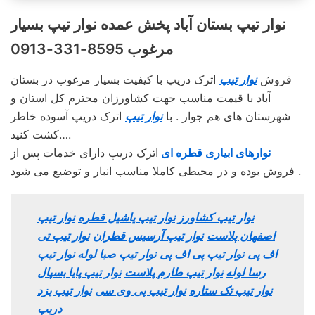
نوار تیپ بستان‌ آباد پخش عمده نوار تیپ بسیار
مرغوب 8595-331-0913
فروش
نوار تیپ
اترک دریپ با کیفیت بسیار مرغوب در بستان‌
آباد با قیمت مناسب جهت کشاورزان محترم کل استان و
شهرستان های هم جوار . با
نوار تیپ
اترک دریپ آسوده خاطر
کشت کنید….
نوارهای ابیاری قطره ای
اترک دریپ دارای خدمات پس از
فروش بوده و در محیطی کاملا مناسب انبار و توضیع می شود .
نوار تیپ کشاورز
نوار تیپ یاشیل قطره
نوار تیپ
اصفهان پلاست
نوار تیپ آرسیس قطران
نوار تیپ تی
اف پی
نوار تیپ پی اف پی
نوار تیپ صبا لوله
نوار تیپ
رسا لوله
نوار تیپ طارم پلاست
نوار تیپ پایا بسپال
نوار تیپ تک ستاره
نوار تیپ پی وی سی
نوار تیپ یزد
دریپ