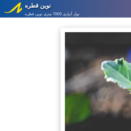
نوین قطره
Skip
نوار آبیاری 1000 متری نوین قطره
to
content