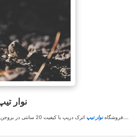
نوار تیپ بروجن
اترک دریپ آسوده خاطر کشت کنید….
فروشگاه
نوار تیپ
اترک دریپ با کیفیت 20 سانتی در بروجن با استعلام قیمت مناسب جهت کشاورزان محترم کل استان و شهرستان های هم جوار . با