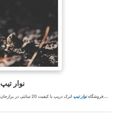
نوار تیپ برازجان
اترک دریپ آسوده خاطر کشت کنید….
فروشگاه
نوار تیپ
اترک دریپ با کیفیت 20 سانتی در برازجان با استعلام قیمت مناسب جهت کشاورزان محترم کل استان و شهرستان های هم جوار . با