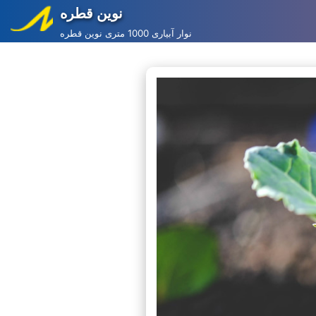
نوین قطره
Skip
نوار آبیاری 1000 متری نوین قطره
to
content