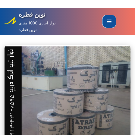
نوین قطره
Skip
to
نوار آبیاری 1000 متری
نوین قطره
content