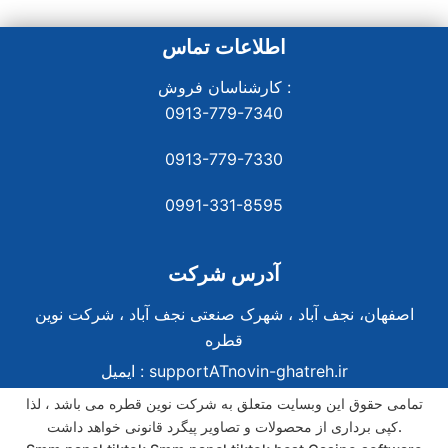
اطلاعات تماس
کارشناسان فروش :
0913-779-7340
0913-779-7330
0991-331-8
595
آدرس شرکت
اصفهان، نجف آباد ، شهرک صنعتی نجف آباد ، شرکت نوین
قطره
supportATnovin-ghatreh.ir
ایمیل :
تمامی حقوق این وبسایت متعلق به شرکت نوین قطره می باشد ، لذا
کپی برداری از محصولات و تصاویر پیگرد قانونی خواهد داشت.