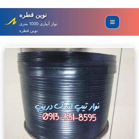
نوین قطره
Skip
to
نوار آبیاری 1000 متری
نوین قطره
content