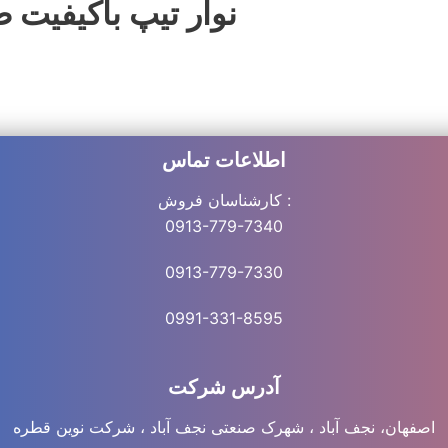
نوار تیپ باکیفیت طارم 09133318595 
اطلاعات تماس
کارشناسان فروش :
0913-779-7340
0913-779-7330
0991-331-8
595
آدرس شرکت
اصفهان، نجف آباد ، شهرک صنعتی نجف آباد ، شرکت نوین قطره