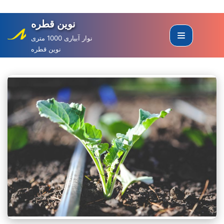
نوین قطره
Skip
to
نوار آبیاری 1000 متری
نوین قطره
content