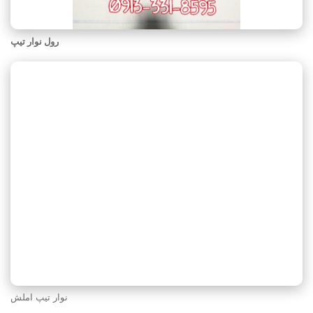
رول نوار تیپ
نوار تیپ املش