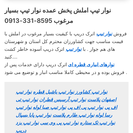
نوار تیپ املش پخش عمده نوار تیپ بسیار
مرغوب 8595-331-0913
فروش
نوار تیپ
اترک دریپ با کیفیت بسیار مرغوب در املش با
قیمت مناسب جهت کشاورزان محترم کل استان و شهرستان
های هم جوار . با
نوار تیپ
اترک دریپ آسوده خاطر کشت
کنید….
نوارهای ابیاری قطره ای
اترک دریپ دارای خدمات پس از
فروش بوده و در محیطی کاملا مناسب انبار و توضیع می شود .
نوار تیپ کشاورز
نوار تیپ یاشیل قطره
نوار تیپ
اصفهان پلاست
نوار تیپ آرسیس قطران
نوار تیپ تی
اف پی
نوار تیپ پی اف پی
نوار تیپ صبا لوله
نوار تیپ
رسا لوله
نوار تیپ طارم پلاست
نوار تیپ پایا بسپال
نوار تیپ تک ستاره
نوار تیپ پی وی سی
نوار تیپ یزد
دریپ