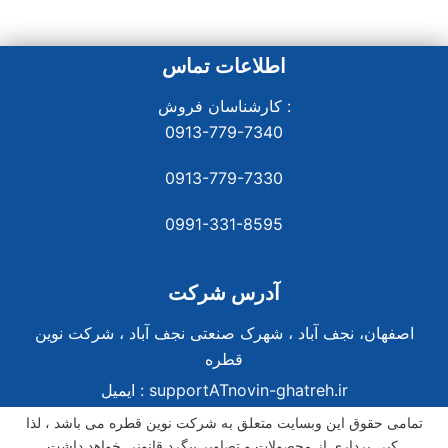
اطلاعات تماس
کارشناسان فروش :
0913-779-7340
0913-779-7330
0991-331-8
595
آدرس شرکت
اصفهان، نجف آباد ، شهرک صنعتی نجف آباد ، شرکت نوین
قطره
supportATnovin-ghatreh.ir
ایمیل :
تمامی حقوق این وبسایت متعلق به شرکت نوین قطره می باشد ، لذا
کپی برداری از محصولات و تصاویر پیگرد قانونی خواهد داشت.